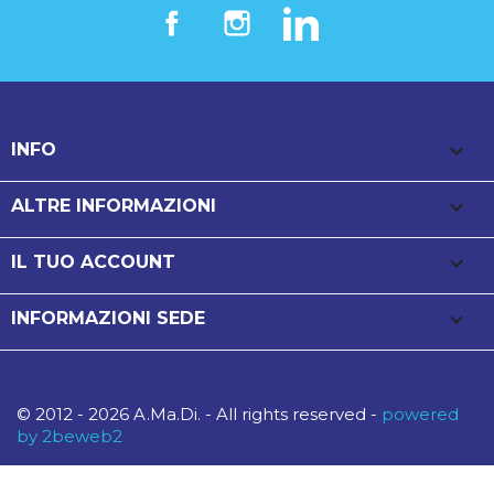
Facebook
Instagram
LinkedIn

INFO

ALTRE INFORMAZIONI

IL TUO ACCOUNT
keyboard_arrow_down
INFORMAZIONI SEDE
© 2012 - 2026 A.Ma.Di. - All rights reserved -
powered
by 2beweb2