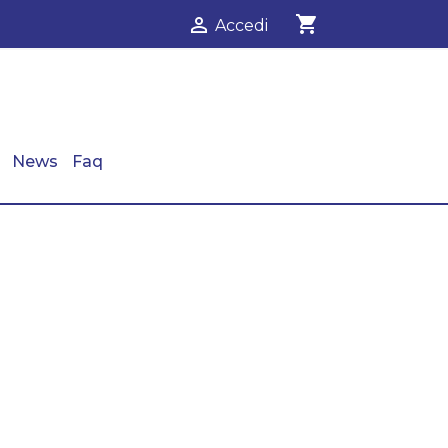
shopping_cart

Accedi
News
Faq